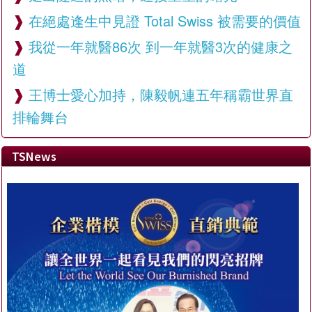
在絕處逢生中見證 Total Swiss 被需要的價值
我從一年就醫86次 到一年就醫3次的健康之
道
王博士愛心加持，陳毅帆連五年稱霸世界直
排輪舞台
TSNews