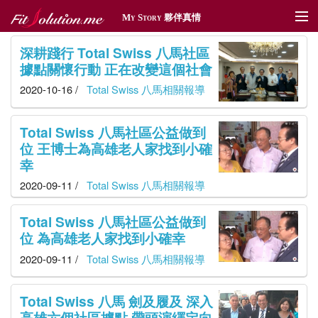
My Story 夥伴真情
夥伴真情
深耕踐行 Total Swiss 八馬社區
據點關懷行動 正在改變這個社會
傳情遞愛
2020-10-16 /
Total Swiss 八馬相關報導
體育贊助
Total Swiss 八馬社區公益做到
社區深耕
位 王博士為高雄老人家找到小確
幸
獎勵旅遊
2020-09-11 /
Total Swiss 八馬相關報導
新聞管理
Total Swiss 八馬社區公益做到
位 為高雄老人家找到小確幸
2020-09-11 /
Total Swiss 八馬相關報導
Total Swiss 八馬 劍及履及 深入
高雄六個社區據點 帶頭演繹定向