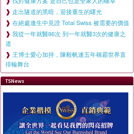
找對健康方案 是自己也是全家人的確幸
走出隧道的黑暗，迎接重生的曙光
在絕處逢生中見證 Total Swiss 被需要的價值
我從一年就醫86次 到一年就醫3次的健康之
道
王博士愛心加持，陳毅帆連五年稱霸世界直
排輪舞台
TSNews