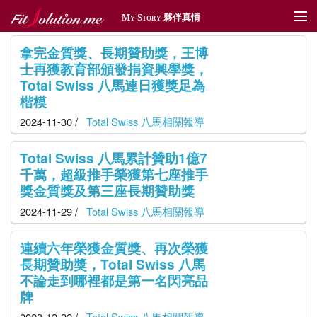
My Story 夥伴真情
夥伴真情
拿完金質獎、長期贊助獎，王博
士再獲教育部頒發捐資興學獎，
傳情遞愛
Total Swiss 八馬連日獲獎足為
楷模
體育贊助
2024-11-30 /
Total Swiss 八馬相關報導
社區深耕
Total Swiss 八馬累計贊助1億7
千萬，超級推手榮獲第七座推手
獎勵旅遊
獎金質獎及第三座長期贊助獎
新聞管理
2024-11-29 /
Total Swiss 八馬相關報導
連續六年榮獲金質獎、再次榮獲
長期贊助獎，Total Swiss 八馬
不論走到哪裡都是第一名閃亮品
牌
2023-12-22 /
Total Swiss 八馬相關報導