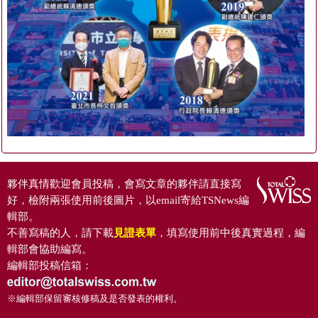
夥伴真情歡迎會員投稿，會寫文章的夥伴請直接寫
好，檢附兩張使用前後圖片，以email寄給TSNews編
輯部。
不善寫稿的人，請下載
見證表單
，填寫使用前中後真實過程，編
輯部會協助編寫。
編輯部投稿信箱：
※編輯部保留審核修稿及是否發表的權利。