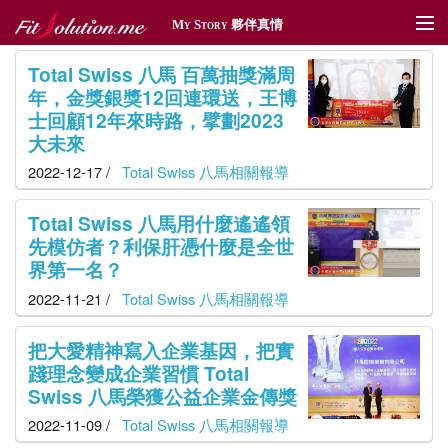
My Story 夥伴真情
夥伴真情
Total Swiss 八馬 百萬抽獎滿周
年，金獎銀獎12回連環送，王博
傳情遞愛
士回顧12年來時路，擘劃2023
大未來
體育贊助
2022-12-17 /
Total Swiss 八馬相關報導
社區深耕
Total Swiss 八馬用什麼遙遙領
先模仿者？利保肝憑什麼是全世
獎勵旅遊
界第一名？
新聞管理
2022-11-21 /
Total Swiss 八馬相關報導
把大愛精神寫入企業基因，把實
踐理念變成企業習慣 Total
Swiss 八馬榮獲公益企業金傳獎
2022-11-09 /
Total Swiss 八馬相關報導