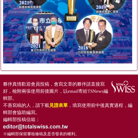
夥伴真情歡迎會員投稿，會寫文章的夥伴請直接寫
好，檢附兩張使用前後圖片，以email寄給TSNews編
輯部。
不善寫稿的人，請下載
見證表單
，填寫使用前中後真實過程，編
輯部會協助編寫。
編輯部投稿信箱：
※編輯部保留審核修稿及是否發表的權利。