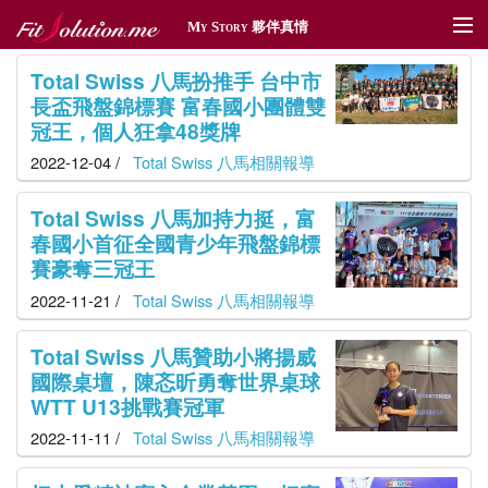
My Story 夥伴真情
夥伴真情
Total Swiss 八馬扮推手 台中市
長盃飛盤錦標賽 富春國小團體雙
傳情遞愛
冠王，個人狂拿48獎牌
2022-12-04 /
Total Swiss 八馬相關報導
體育贊助
Total Swiss 八馬加持力挺，富
社區深耕
春國小首征全國青少年飛盤錦標
賽豪奪三冠王
獎勵旅遊
2022-11-21 /
Total Swiss 八馬相關報導
新聞管理
Total Swiss 八馬贊助小將揚威
國際桌壇，陳忞昕勇奪世界桌球
WTT U13挑戰賽冠軍
2022-11-11 /
Total Swiss 八馬相關報導