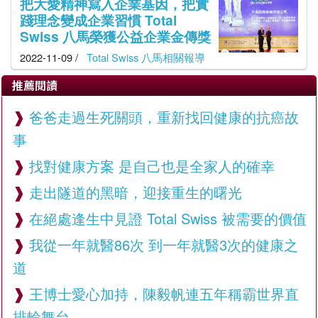
把大愛精神寫入企業基因，把實
踐理念變成企業習慣 Total
Swiss 八馬榮獲公益企業金傳獎
2022-11-09 /
Total Swiss 八馬相關報導
推薦閱讀
爸爸走過生死關頭，重新找回健康的抗癌故
事
找對健康方案 是自己也是全家人的確幸
走出隧道的黑暗，迎接重生的曙光
在絕處逢生中見證 Total Swiss 被需要的價值
我從一年就醫86次 到一年就醫3次的健康之
道
王博士愛心加持，陳毅帆連五年稱霸世界直
排輪舞台