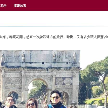
區深耕
獎勵旅遊
大海，春暖花開，想來一次詩和遠方的旅行。歐洲，又有多少華人夢寐以