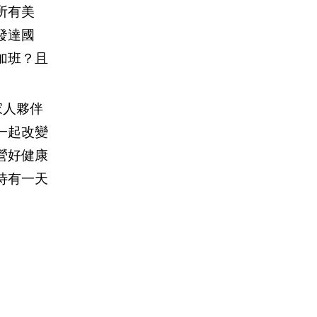
所有美
發達國
加班？且
家人夥伴
一起改變
營好健康
待有一天