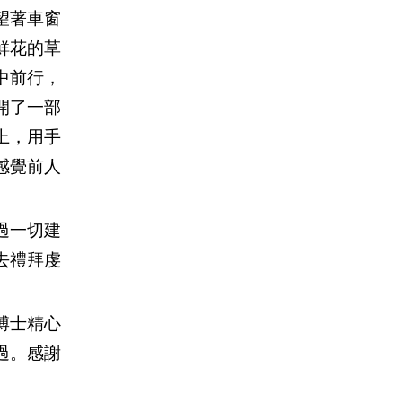
望著車窗
鮮花的草
中前行，
開了一部
上，用手
感覺前人
過一切建
去禮拜虔
博士精心
過。感謝