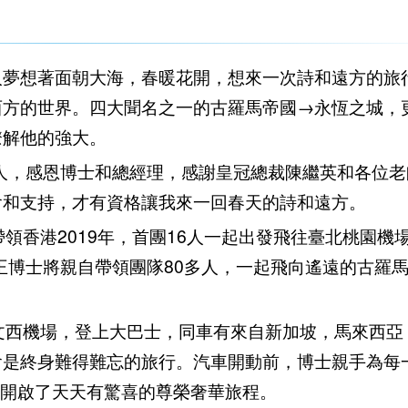
人夢想著面朝大海，春暖花開，想來一次詩和遠方的旅
西方的世界。四大聞名之一的古羅馬帝國→永恆之城，
瞭解他的強大。
人，感恩博士和總經理，感謝皇冠總裁陳繼英和各位老
會和支持，才有資格讓我來一回春天的詩和遠方。
領香港2019年，首團16人一起出發飛往臺北桃園機
王博士將親自帶領團隊80多人，一起飛向遙遠的古羅
文西機場，登上大巴士，同車有來自新加坡，馬來西亞
會是終身難得難忘的旅行。汽車開動前，博士親手為每
就開啟了天天有驚喜的尊榮奢華旅程。