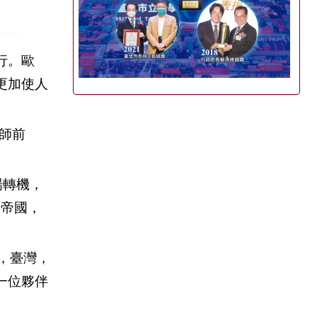
行。歐
更加使人
師前
場轉機，
馬帝國，
，臺灣，
一位夥伴