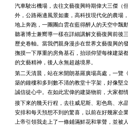
汽車駛出機場，去往文藝復興時期偉大三傑（
外，公路兩邊風景如畫，高科技現代化的農場
地上奔跑，一團團白雲在藍得醉人的天空中飄
聽著博士兼嚮導一樣在詳細講解文藝復興前後
歷史卷軸。當我們親身漫步在世界文藝復興的
撫摸一下厚重的房角基石，抬頭仰望每棟建築
的文藝精神，後人永無超越境界。
第二天清晨，站在米開朗基羅廣場高處，一覽
築的鐘樓和多到數不清的教堂十字架，好像堅
誠信徒心中。在如此宏偉的建築物前，大家都
接下來的幾天行程，去往威尼斯、彩色島、水
安排和每天預想不到的驚喜，以前在好幾家企
上帝引領我走上了一條鋪滿鮮花和掌聲，並被