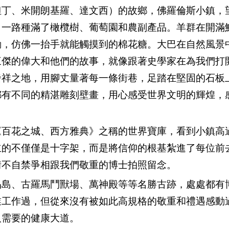
但丁、米開朗基羅、達文西）的故鄉，佛羅倫斯小鎮，
，一路種滿了橄欖樹、葡萄園和農副產品。羊群在開滿
動，仿佛一抬手就能觸摸到的棉花糖。大巴在自然風景
三傑的偉大和他們的故事，就像跟著史學家在為我們打
發祥之地，用腳丈量著每一條街巷，足踏在堅固的石板
都有不同的精湛雕刻壁畫，用心感受世界文明的輝煌，
《百花之城、西方雅典》之稱的世界寶庫，看到小鎮高
立的不僅僅是十字架，而是將信仰的根基紮進了每位前
情不自禁爭相跟我們敬重的博士拍照留念。
晶島、古羅馬鬥獸場、萬神殿等等名勝古跡，處處都有
業工作過，但從來沒有被如此高規格的敬重和禮遇感動
人需要的健康大道。