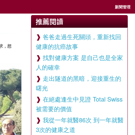
新聞管理
推薦閱讀
爸爸走過生死關頭，重新找回
健康的抗癌故事
求，想
找對健康方案 是自己也是全家
人的確幸
走出隧道的黑暗，迎接重生的
曙光
在絕處逢生中見證 Total Swiss
被需要的價值
我從一年就醫86次 到一年就醫
3次的健康之道