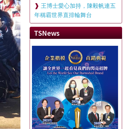
王博士愛心加持，陳毅帆連五
年稱霸世界直排輪舞台
TSNews