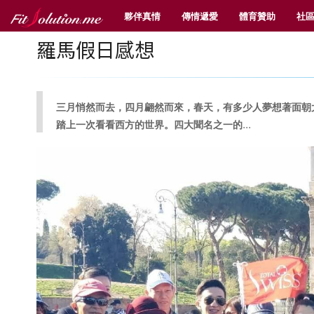
夥伴真情
傳情遞愛
體育贊助
社
羅馬假日感想
三月悄然而去，四月翩然而來，春天，有多少人夢想著面朝
...
踏上一次看看西方的世界。四大聞名之一的