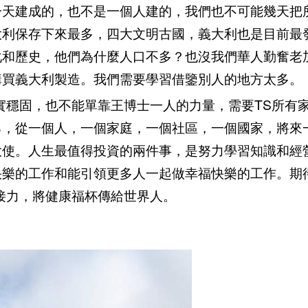
一天建成的，也不是一個人建的，我們也不可能幾天把
大利保存下來最多，四大文明古國，義大利也是目前最
化和歷史，他們為什麼人口不多？也沒我們華人勤奮老
購買義大利製造。我們需要學習借鑒別人的地方太多。
實穩固，也不能單靠王博士一人的力量，需要TS所有
己，從一個人，一個家庭，一個社區，一個國家，將來
大使。人生最值得投資的兩件事，是努力學習知識和經
快樂的工作和能引領更多人一起做幸福快樂的工作。期
接力，將健康福杯傳給世界人。