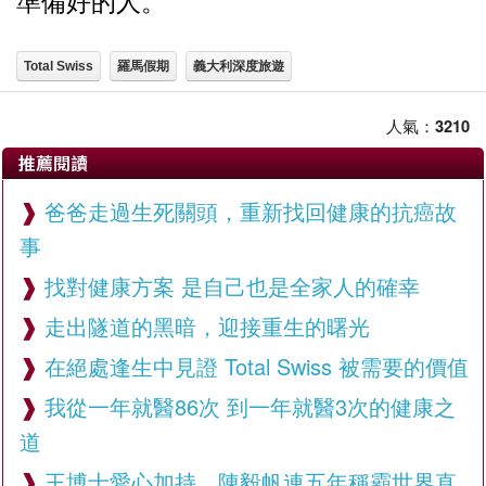
準備好的人。
Total Swiss
羅馬假期
義大利深度旅遊
人氣：
3210
推薦閱讀
爸爸走過生死關頭，重新找回健康的抗癌故
事
找對健康方案 是自己也是全家人的確幸
走出隧道的黑暗，迎接重生的曙光
在絕處逢生中見證 Total Swiss 被需要的價值
我從一年就醫86次 到一年就醫3次的健康之
道
王博士愛心加持，陳毅帆連五年稱霸世界直