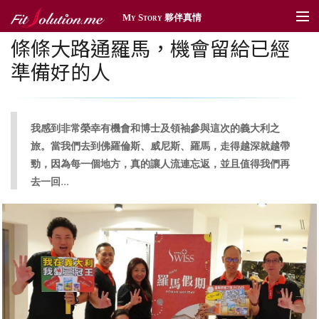
My Story 夥伴真情
條條大路通羅馬，機會留給已經
夥伴真情
準備好的人
傳情遞愛
體育贊助
我感到非常榮幸有機會和博士及領袖參與這次的義大利之
社區深耕
旅。當我們去到佛羅倫斯、威尼斯、羅馬，走得越深就越帶
勁，因為每一個地方，真的讓人流連忘返，並且值得我們再
獎勵旅遊
...
去一回
新聞管理