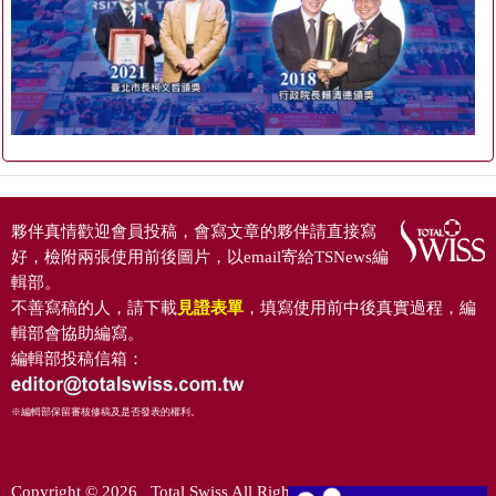
夥伴真情歡迎會員投稿，會寫文章的夥伴請直接寫
好，檢附兩張使用前後圖片，以email寄給TSNews編
輯部。
不善寫稿的人，請下載
見證表單
，填寫使用前中後真實過程，編
輯部會協助編寫。
編輯部投稿信箱：
※編輯部保留審核修稿及是否發表的權利。
Copyright © 2026 Total Swiss All Rights Reserved.