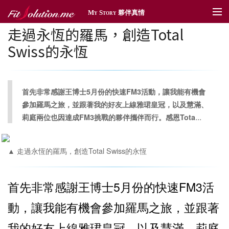
My Story 夥伴真情
走過永恆的羅馬，創造Total
夥伴真情
Swiss的永恆
傳情遞愛
體育贊助
首先非常感謝王博士5月份的快速FM3活動，讓我能有機會
社區深耕
參加羅馬之旅，並跟著我的好友上線雅珺皇冠，以及慧滿、
...
莉庭兩位也因達成FM3挑戰的夥伴攜伴而行。感恩Tota
獎勵旅遊
新聞管理
▲ 走過永恆的羅馬，創造Total Swiss的永恆
首先非常感謝王博士5月份的快速FM3活
動，讓我能有機會參加羅馬之旅，並跟著
我的好友上線雅珺皇冠，以及慧滿、莉庭