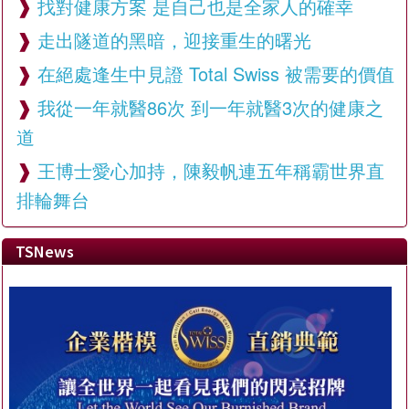
找對健康方案 是自己也是全家人的確幸
走出隧道的黑暗，迎接重生的曙光
在絕處逢生中見證 Total Swiss 被需要的價值
我從一年就醫86次 到一年就醫3次的健康之
道
王博士愛心加持，陳毅帆連五年稱霸世界直
排輪舞台
TSNews