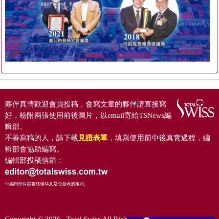
夥伴真情歡迎會員投稿，會寫文章的夥伴請直接寫
好，檢附兩張使用前後圖片，以email寄給TSNews編
輯部。
不善寫稿的人，請下載
見證表單
，填寫使用前中後真實過程，編
輯部會協助編寫。
編輯部投稿信箱：
※編輯部保留審核修稿及是否發表的權利。