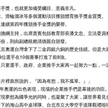
推手獎，也就更加備受矚目、意義非凡。
球、滑輪溜冰等多個運動項目獲頒體育推手獎金質獎。
是連續第四年獲頒推手金獎的榮譽。
穎擔綱主持，出席貴賓包括教育部長潘文忠、立法委員
部份，則由副總統賴清德親自頒發。
東京奧運台灣拿下了二金四銀六銅的歷史佳績。但是大
位選手在10個賽事打進了前8強。
，只要選手、政府、企業推手大家再一起努力一點，一
影片裡面所說的，『因為有您，我不孤單。』」
今年奧運的出色表現，現場的企業推手們是幕後的功臣
實現夢想為國爭光的同時，也凝聚了大家，讓世界看見
台下的海山高中桌球隊、台北市立大學空手道隊觀禮啦