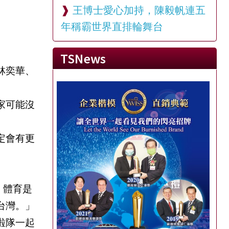
王博士愛心加持，陳毅帆連五
年稱霸世界直排輪舞台
TSNews
林奕華、
家可能沒
定會有更
。體育是
台灣。」
啦隊一起