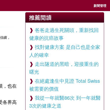
新聞管理
推薦閱讀
爸爸走過生死關頭，重新找回
健康的抗癌故事
史佳績，
找對健康方案 是自己也是全家
人的確幸
走出隧道的黑暗，迎接重生的
曙光
在絕處逢生中見證 Total Swiss
績，也在
被需要的價值
我從一年就醫86次 到一年就醫
受各界高
3次的健康之道