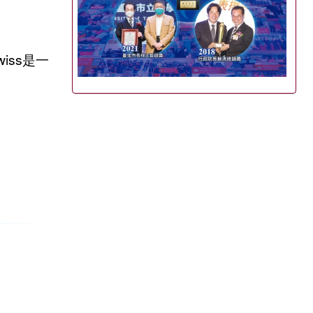
。
iss是一