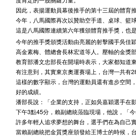
因此，表揚運動員幕後推手的第十三屆的體育
今年，八馬國際再次以贊助空手道、桌球、籃
這是八馬國際連續第六年獲頒體育推手獎，也
今年的推手獎頒獎活動由亮麗的射擊國手吳佳
高金素梅、體總會長林宏道等人。壓軸的金獎
教育部潘文忠部長在開場時表示，大家都知道
有注意到，其實東京奧運賽場上，台灣一共有28
這樣的數字顯示，台灣的運動員還有進步空間
好的成績。
潘部長說：「企業的支持，正如吳嘉穎選手在
下午3點45分，賴副總統蒞臨現場，他說，「
許多年輕人追求夢想的舞台，選手們在為自己
當賴副總統把金質獎座頒發給王博士的時候，